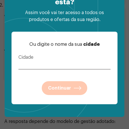
está?
Tipo de armazenamento:
Assim você vai ter acesso a todos os
A1:
arquivo digital instalado no computador. Válido
produtos e ofertas da sua região.
por 1 ano. É mais prático para quem precisa usar o
certificado em diferentes sistemas, como folha de
pagamento ou emissão de notas.
Ou digite o nome da sua
cidade
A3:
armazenado em token (semelhante a um
pendrive) ou cartão. Tem validade de até 3 anos e
Cidade
oferece maior segurança, pois exige o dispositivo
físico para ser usado.
Continuar
Qual é o mais indicado
para o seu condomínio?
A resposta depende do modelo de gestão adotado: